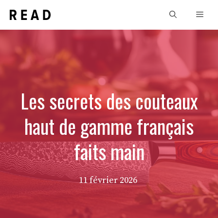
Aller
Men
au
contenu
Les secrets des couteaux
haut de gamme français
faits main
11 février 2026